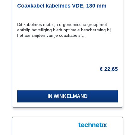
Coaxkabel kabelmes VDE, 180 mm
Dit kabelmes met zijn ergonomische greep met
antislip beveiliging biedt optimale bescherming bij
het aansnijden van je coaxkabels.
Perfecte krachtoverbrenging door de uitsparing
(voor de duim) en de haak (voor de vinger) aan de
achterzijde van de greep. Het lemmet heeft een
vlijmscherpe rechte snijkant, vast op het lemmet van
gehard staal. Kenmerken Geschikt voor het
aansnijden/ontmantelen van kabels en leidingen
€ 22,65
Koplengte 50 mm, totale lengte 180 mm Gewicht 67
gram Geïsoleerde meercomponenten-greep VDE
Vraag naar de levertijd
keurmerk voor spanningen tot 1000Volt
Transportbescherming door meeleverde
transparante beschermkap
IN WINKELMAND