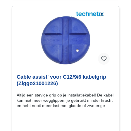
Cable assist' voor C12/9/6 kabelgrip
(Ziggo21001226)
Altijd een stevige grip op je installatiekabel! De kabel
kan niet meer wegglippen, je gebruikt minder kracht
en hebt nooit meer last met gladde of zweterige
handen! Gebruik de "Cable assist" om de kabel
stevig vast te houden bij het aandrukken van de F-
male connector op de coaxkabel. Leg eerste de
installatiekabel in de "Cable assist" en