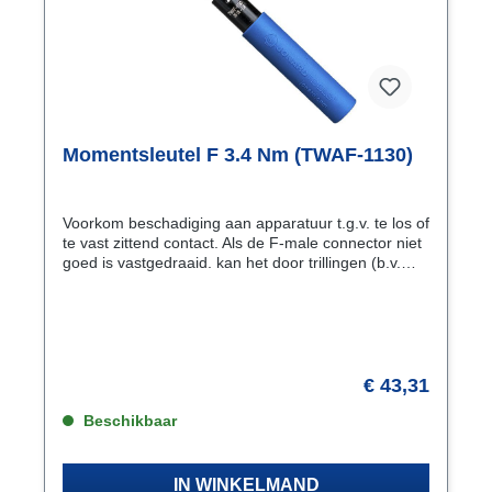
Momentsleutel F 3.4 Nm (TWAF-1130)
Voorkom beschadiging aan apparatuur t.g.v. te los of
te vast zittend contact. Als de F-male connector niet
goed is vastgedraaid. kan het door trillingen (b.v.
door voorbijkomende vrachtverkeer) en
temperatuurverschillen los gaan zitten met
signaalverlies in instraling tot gevolg. Zet de F-male
connector met de juiste kracht vast en gebruik
daarvoor deze Jonard Ziggo
goedgekeurde momentsleutel. Het moment is door
€ 43,31
Jonard in de fabriek ingesteld en gekalibreerd. Een
hoorbare “klik” geeft aan dat de kracht het
Beschikbaar
ingestelde moment bereikt. De momentfunctie (3.4
Nm) werkt alleen bij het aandraaien.
IN WINKELMAND