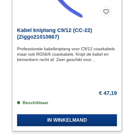
Kabel kniptang C9/12 (CC-22)
(Ziggo21010867)
Professionele kabelkniptang voor C9/12 coaxkabels
maar ook RG56/6 coaxkabels. Knipt de kabel en
binnenkern recht af. Zeer geschikt voor
kabeltelevisie installaties voor perfecte verbindingen.
Met de speciaal gevormde bek (in de vorm van een
papegaaibek) van de kabelkniptang wordt de kabel
recht afgeknipt voor een optimale verbinding.
€ 47,19
Beschikbaar
IN WINKELMAND