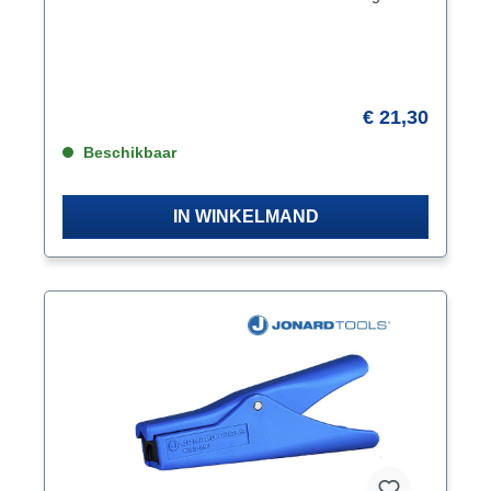
om compressie F-connectoren moeiteloos op de
coaxkabel te drukken! Ergonomische en goed in de
hand passende uitvoering.
€ 21,30
Beschikbaar
IN WINKELMAND