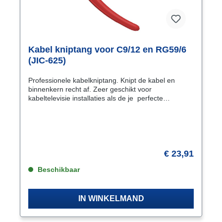
Kabel kniptang voor C9/12 en RG59/6
(JIC-625)
Professionele kabelkniptang. Knipt de kabel en
binnenkern recht af. Zeer geschikt voor
kabeltelevisie installaties als de je perfecte
verbindingen wilt maken. Met de speciaal gevormde
bek (in de vorm van een papegaaibek) van de
kabelkniptang wordt de kabel recht afgeknipt voor
een optimale verbinding. De bek heeft twee
knipopeningen. de kleinste is voor aders tot 6 AWG
(ca 4 mm). de grootste voor C9/C12 en RG59/6
€ 23,91
coaxkabels.
Beschikbaar
IN WINKELMAND