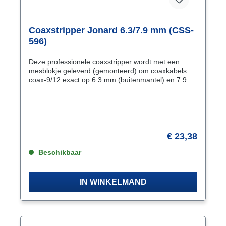
Coaxstripper Jonard 6.3/7.9 mm (CSS-
596)
Deze professionele coaxstripper wordt met een
mesblokje geleverd (gemonteerd) om coaxkabels
coax-9/12 exact op 6.3 mm (buitenmantel) en 7.9
mm (kern) te strippen. Zeer geschikt voor de
montage van PPC compressie F-male connectoren.
Slechts 1 handeling nodig Na het afknippen van de
coaxkabel is er slechts 1 handeling nodig om de
coaxkabel te strippen dankzij de slimme kabelstop.
Ruimtebespaarder Door de vorm ligt de stripper in
€ 23,38
het verlengde van de coaxkabel zodat er weinig
ruimte nodig is om de coaxkabel te strippen. Ook
Beschikbaar
handig om dieper liggend coaxkabels te strippen.
IN WINKELMAND