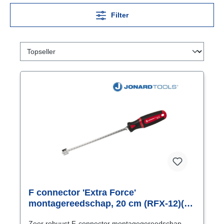
Filter
F connector 'Extra Force'
montagereedschap, 20 cm (RFX-12)(
Ziggo22000286)
Zeer robuust F-connector montagegereedschap,