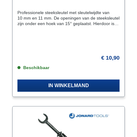
Professionele steeksleutel met sleutelwijdte van
10 mm en 11 mm. De openingen van de steeksleutel
zijn onder een hoek van 15° geplaatst. Hierdoor is
het mogelijk de sleutel ook in weinig draairuimte te
gebruiken. Draaien van de steeksleutel over de
lengte-as geeft 2 × 15° = 30°. Kenmerken Uitvoering
volgens DIN 3113 vorm A. ISO 3318. ISO 7738
Openingen 15° gebogen Oppervlak mat-gesatineerd
verchroomd Materiaal chroom-vanadiumstaal
€ 10,90
Beschikbaar
IN WINKELMAND