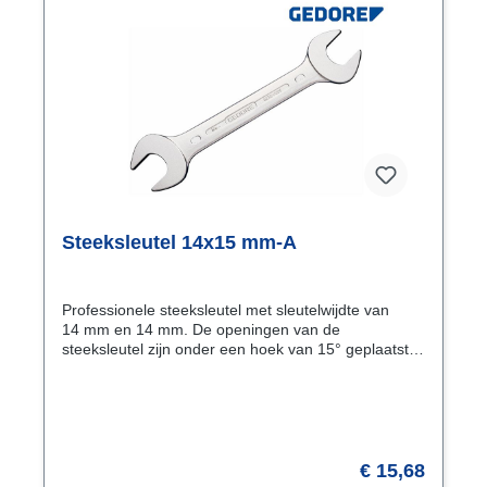
Steeksleutel 14x15 mm-A
Professionele steeksleutel met sleutelwijdte van
14 mm en 14 mm. De openingen van de
steeksleutel zijn onder een hoek van 15° geplaatst.
Hierdoor is het mogelijk de sleutel ook in weinig
draairuimte te gebruiken. Draaien van de
steeksleutel over de lengte-as geeft 2 × 15° = 30°.
Kenmerken Uitvoering volgens DIN 3113 vorm A,
ISO 3318, ISO 7738 Openingen 15° gebogen
Oppervlak mat-gesatineerd verchroomd
€ 15,68
Materiaal chroom-vanadiumstaal