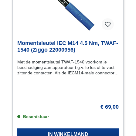
Momentsleutel IEC M14 4.5 Nm, TWAF-
1540 (Ziggo 22000956)
Met de momentsleutel TWAF-1540 voorkom je
beschadiging aan apparatuur t.g.v. te los of te vast
zittende contacten. Als de IECM14-male connector
niet goed is vastgedraaid. kan het door trillingen
(b.v. door voorbijkomende vrachtverkeer) en
temperatuurverschillen los gaan zitten met
signaalverlies in instraling tot gevolg. Zet de IEC
M14-male connector met de juiste kracht vast en
gebruik daarvoor deze Jonard momentsleutel. Het
€ 69,00
moment is door Jonard in de fabriek ingesteld en
gekalibreerd. Een hoorbare “ klik” geeft aan dat de
Beschikbaar
kracht het ingestelde moment bereikt. De
momentfunctie werkt alleen bij het
aandraaienKenmerken Moment 4.5 NmHoek
IN WINKELMAND