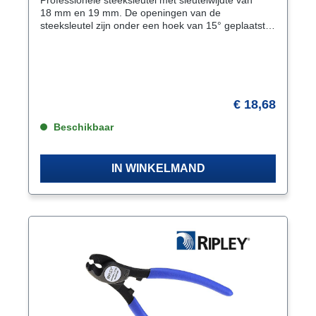
18 mm en 19 mm. De openingen van de
steeksleutel zijn onder een hoek van 15° geplaatst.
Hierdoor is het mogelijk de sleutel ook in weinig
draairuimte te gebruiken. Draaien van de
steeksleutel over de lengte-as geeft 2 × 15° = 30°.
Kenmerken Uitvoering volgens DIN 3113 vorm A.
ISO 3318. ISO 7738 Openingen 15° gebogen
Oppervlak mat-gesatineerd verchroomd
€ 18,68
Materiaal chroom-vanadiumstaal
Beschikbaar
IN WINKELMAND