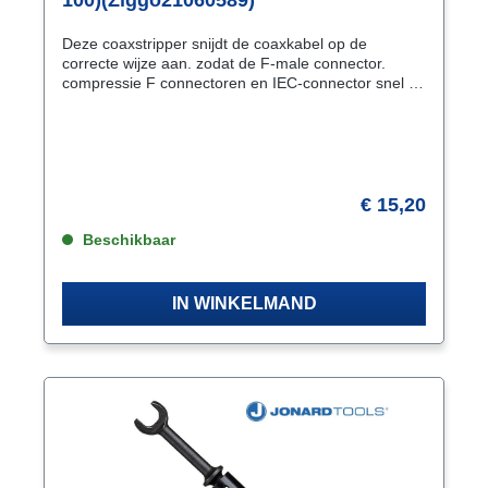
Deze coaxstripper snijdt de coaxkabel op de
correcte wijze aan. zodat de F-male connector.
compressie F connectoren en IEC-connector snel en
eenvoudig op de kabel te monteren zijn. Met behulp
van het meegeleverde inbussleuteltje (geklemd aan
de onderzijde van de stripper) zijn de mesjes
eenvoudig instelbaar. De bladen van de stripper zijn
te verzetten als u een andere afstand nodig heeft
(fabriek instelling: 6 mm). Kijk naar het instructie
€ 15,20
filmpje. In te stellen afstanden tussen de mesjes: 4 -
Beschikbaar
6 (default) - 8 - 10 - 12 mm.
IN WINKELMAND