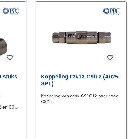
0 stuks
Koppeling C9/12-C9/12 (A025-
SPL)
o
Koppeling van coax-C9/ C12 naar coax-
C9/12
2 en C9
dt extra
erbinding,
r) zitten.
anier
nector op