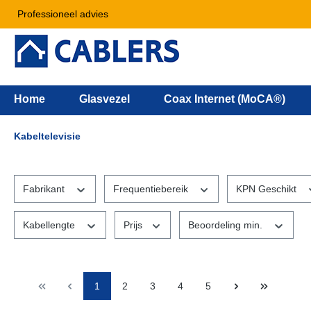
Professioneel advies
Home
Glasvezel
Coax Internet (MoCA®)
Kabeltelevisie
Fabrikant
Frequentiebereik
KPN Geschikt
Kabellengte
Prijs
Beoordeling min.
1
2
3
4
5