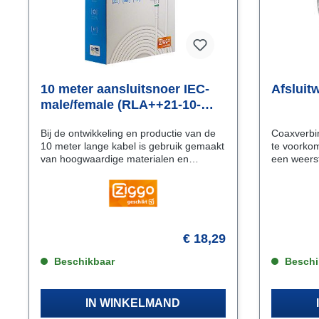
10 meter aansluitsnoer IEC-
Afsluit
male/female (RLA++21-10-
Shopverpakking)
Bij de ontwikkeling en productie van de
Coaxverbi
10 meter lange kabel is gebruik gemaakt
te voorkom
van hoogwaardige materialen en
een weers
technieken. 5 Jaar garantie Uitstekende
weerstand
connectoren voor prima verbinding
van de coa
Uitgevoerd met een aangegoten
ontwikkeld
trekontlasting. De juiste maatvoering en
female connector. Oo
goede veerkracht van de connectoren
de T-75-N 
waarborgen een minimale demping. De
openstaan
€ 18,29
kabel is Kabel Keur-gecertificeerd en
kruipen.K
geschikt voor radio. televisie en digitale
Beschikbaar
afwerkingU
Beschi
diensten.
voor een p
IN WINKELMAND