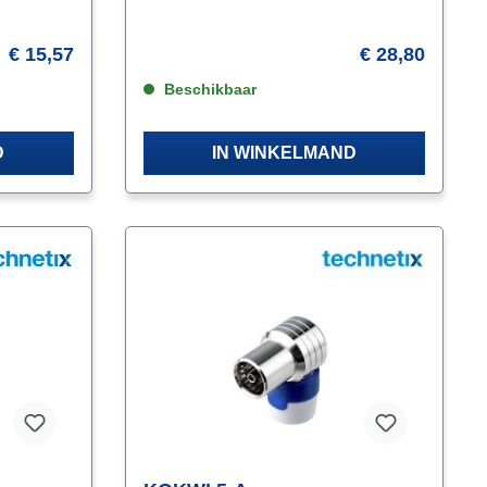
ax
€ 15,57
€ 28,80
ale.
 op het AOP
Beschikbaar
ale
D
IN WINKELMAND
 van
gecertificeerd en Ziggo Geschikt.