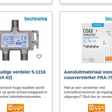
dige verdeler 5-1218
Aansluitmateriaal voo
SX-02)
coaxversterker FRA-7
(Shopverpakking)
chnisch hoge kwaliteit wordt
Heb je een versterker met
r op grote schaal toegepast in
schroefconnectoren op ingan
ndse kabeltelevisienetten.
uitgangen? Sluit dan je verste
ing in het gehele
moeiteloos op je abonnee
izing in metaal
overname punt (AOP) en
le
binnenhuiskabels met IEC-fe