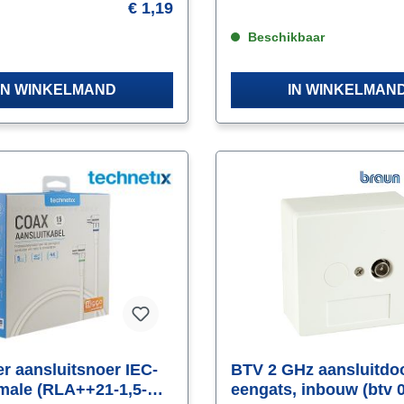
ngslagen, klasse A+
de kabel gedrukt en met de 
€ 1,19
compressietang rondom aang
aar de levertijd
Hierdoor ontstaat een uitstek
Beschikbaar
ohm verbinding, (extra)
IN WINKELMAND
IN WINKELMAN
er aansluitsnoer IEC-
BTV 2 GHz aansluitdo
male (RLA++21-1,5-
eengats, inbouw (btv 