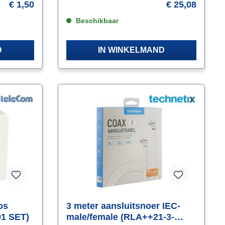
VT150
€ 1,50
€ 25,08
eknepen.
ende 75
Beschikbaar
stoorstralingsdicht en vochtdicht.
D
IN WINKELMAND
os
3 meter aansluitsnoer IEC-
01 SET)
male/female (RLA++21-3-