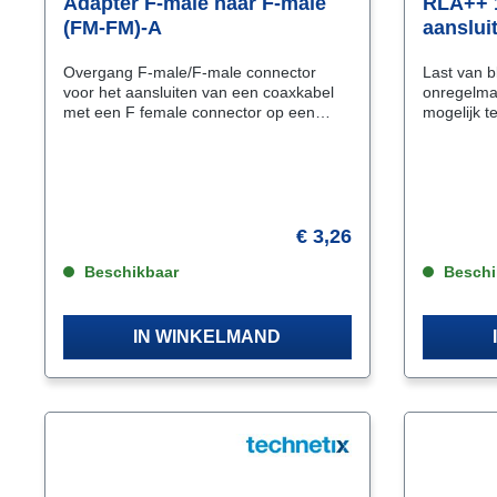
Adapter F-male naar F-male
RLA++ 1
(FM-FM)-A
aanslui
female
Overgang F-male/F-male connector
Last van b
voor het aansluiten van een coaxkabel
onregelma
met een F female connector op een
mogelijk t
aansluiting met een F female connector.
mobiele t
Koppel hiermee een product met een F-
zenden op 
female connector aan een product met
worden voo
een F-female connector.
digitale tele
voorkomen 
mobiele te
€ 3,26
op uw bin
Beschikbaar
instraling)
Beschi
aansluitsnoe
aansluitsn
combinati
IN WINKELMAND
connector
zeer hoge 
dat de aan
Klasse A+
instraling. 4G mobiele telefoons kunnen
dit aanslu
benaderen