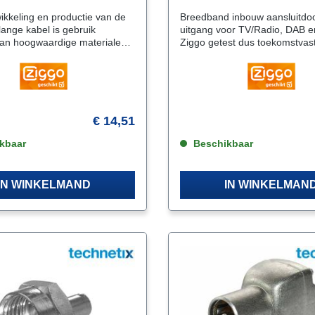
rpakking)
wikkeling en productie van de
Breedband inbouw aansluitdo
lange kabel is gebruik
uitgang voor TV/Radio, DAB en
an hoogwaardige materialen
Ziggo getest dus toekomstvast
ge demping.
Geleverd inclusief afdekplaat.
naalverlies Hoge
9010
ng. geen beïnvloeding van uw
levisiesignaal. Op de kabels
eheel metalen IEC-male en
e connector gemonteerd met
€ 14,51
e contacteigenschappen.
tificeerde aansluitkabel heeft
kbaar
Beschikbaar
afschermingen en voldoet dan
ook aan de hoge Europese eisen.
IN WINKELMAND
IN WINKELMAN