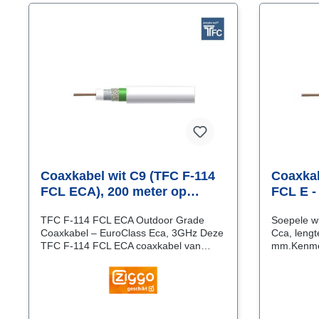
Coaxkabel wit C9 (TFC F-114
Coaxkab
FCL ECA), 200 meter op
FCL E -
haspel-A
haspel
TFC F-114 FCL ECA Outdoor Grade
Soepele wi
Coaxkabel – EuroClass Eca, 3GHz Deze
Cca, lengt
TFC F-114 FCL ECA coaxkabel van
mm.Kenme
Times Fiber is dé keuze voor
mmCPR (Co
professionele toepassingen waar
Regulation
signaalkwaliteit, duurzaamheid én
LSZH (Fla
betrouwbaarheid essentieel zijn. Deze
Zero-Halo
Series 9 coaxkabel is ontworpen voor
A+Binnenk