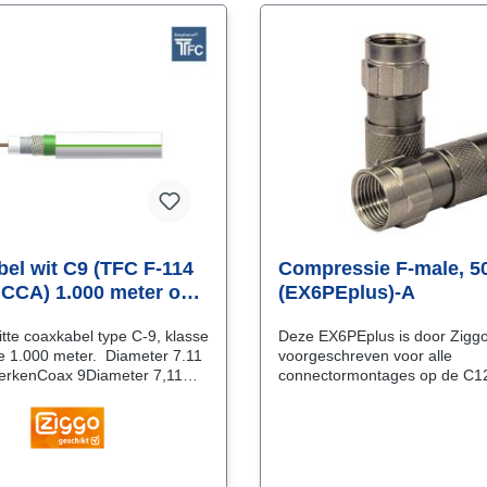
el wit C9 (TFC F-114
Compressie F-male, 5
 CCA) 1.000 meter op
(EX6PEplus)-A
tte coaxkabel type C-9, klasse
Deze EX6PEplus is door Zigg
e 1.000 meter. Diameter 7.11
voorgeschreven voor alle
rkenCoax 9Diameter 7,11
connectormontages op de C1
nstruction Product
coaxkabels. De EX6PEplus bie
): klasse Cca S1 A D0 A1FR-
zekerheid voor een continue v
me Retardant, Low-Smoke-
ook al gaat de connector los(se
gen)Afscherming: klasse
Nadat de kabel op de juiste m
ern: koperAfscherming: 3
aangesneden is, wordt de con