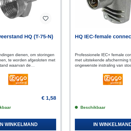
weerstand HQ (T-75-N)
HQ IEC-female connec
ndingen dienen, om storingen
Professionele IEC+ female co
en, te worden afgesloten met
met uitstekende afscherming 
tand waarvan de
ongewenste instraling van sto
swaarde overeenkomt met die
die door de lucht naar binnen 
xkabel. Hiervoor is deze T-75
dringen. Speciaal ontwikkeld om LTE
. De T-75 schroeft u op een F
instraling te stoppen. Eenvoudig aan de
k voorkomt u met
kabel te monteren. u heeft en
dat ongedierte in een
schroevendraaier nodig! De connector
de connector kan
€ 1,58
enmerkenNikkel-Tin
itstekend reflectiedemping
kbaar
Beschikbaar
erfecte verbinding
IN WINKELMAND
IN WINKELMAN