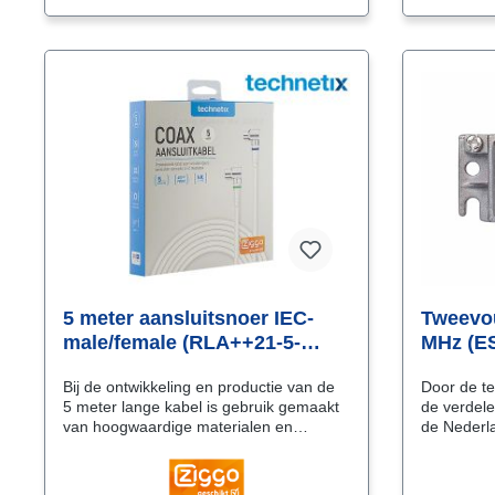
5 meter aansluitsnoer IEC-
Tweevou
male/female (RLA++21-5-
MHz (E
Shopverpakking)
Bij de ontwikkeling en productie van de
Door de te
5 meter lange kabel is gebruik gemaakt
de verdele
van hoogwaardige materialen en
de Nederla
technieken. 5 Jaar garantie Zeer lage
Lage demp
demping. minimaal signaalverlies
frequentiegebied Behu
Uitstekende connectoren voor prima
uitgevoerd Professionele F fema