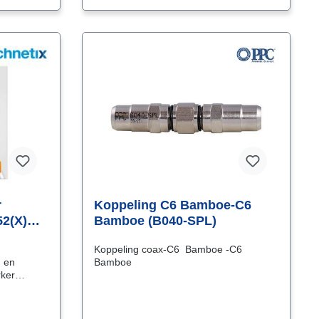
aansluitsnoer een z.g. Klasse A++
bescherming biedt tegen instraling. 4G
mobiele telefoons kunnen dit
aansluitsnoer tot op 50 cm benaderen
zonder instralingsproblemen te
veroorzaken!
r
Koppeling C6 Bamboe-C6
52(X)
Bamboe (B040-SPL)
Koppeling coax-C6 Bamboe -C6
g en
Bamboe
rker
male