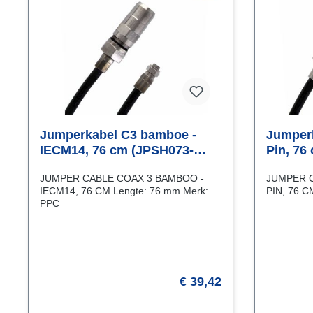
Jumperkabel C3 bamboe -
Jumperk
IECM14, 76 cm (JPSH073-
Pin, 76
IECM)
JUMPER CABLE COAX 3 BAMBOO -
JUMPER C
IECM14, 76 CM Lengte: 76 mm Merk:
PPC
€ 39,42
Vraag naar de levertijd
Vraag n