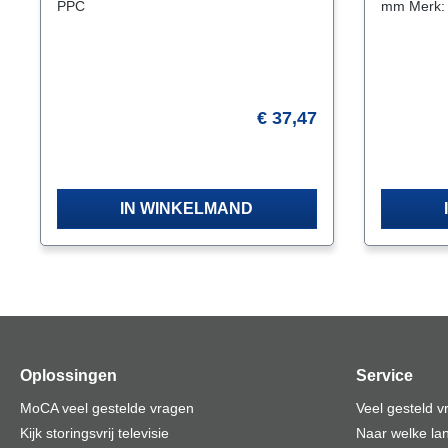
PPC
mm Merk:
€ 37,47
Vraag naar de levertijd
Vraag n
IN WINKELMAND
Oplossingen
Service
MoCA veel gestelde vragen
Veel gesteld 
Kijk storingsvrij televisie
Naar welke lan