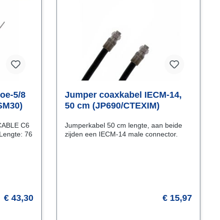
oe-5/8
Jumper coaxkabel IECM-14,
SM30)
50 cm (JP690/CTEXIM)
 CABLE C6
Jumperkabel 50 cm lengte, aan beide
engte: 76
zijden een IECM-14 male connector.
€ 43,30
€ 15,97
Vraag naar de levertijd