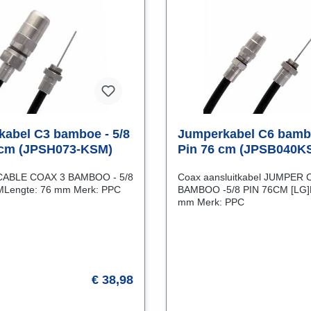
abel C3 bamboe - 5/8
Jumperkabel C6 bamb
 cm (JPSH073-KSM)
Pin 76 cm (JPSB040K
ABLE COAX 3 BAMBOO - 5/8
Coax aansluitkabel JUMPER
PIN, 76 CMLengte: 76 mm Merk: PPC
BAMBOO -5/8 PIN 76CM [LG]L
mm Merk: PPC
€ 38,98
aar de levertijd
Vraag naar de levertijd