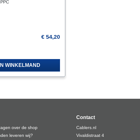
 PPC
€ 54,20
aar de levertijd
IN WINKELMAND
Contact
vragen over de shop
Cablers.nl
den leveren wij?
Vivaldistraat 4