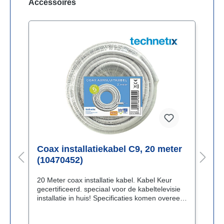
Accessoires
Coax installatiekabel C9, 20 meter
C
(10470452)
(
20 Meter coax installatie kabel. Kabel Keur
1
gecertificeerd. speciaal voor de kabeltelevisie
g
n
installatie in huis! Specificaties komen overeen
i
"
met die van de bekende "coax-12" en "coax-9"
m
kabel. De kabel is van zeer hoge technische
kabel. De 