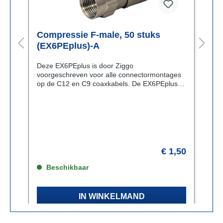
Compressie F-male, 50 stuks
H
(EX6PEplus)-A
Deze EX6PEplus is door Ziggo
H
voorgeschreven voor alle connectormontages
b
op de C12 en C9 coaxkabels. De EX6PEplus
o
biedt extra zekerheid voor een
u
continue verbinding, ook al gaat de connector
v
los(ser) zitten. Nadat de kabel op de juiste
E
manier aangesneden is, wordt de connector op
de kabel gedrukt en met de VT150
compressietang rondom aangeknepen.
Hierdoor ontstaat een uitstekende 75 ohm
20
€ 1,50
verbinding, (extra) stoorstralingsdicht en
vochtdicht.
Beschikbaar
IN WINKELMAND