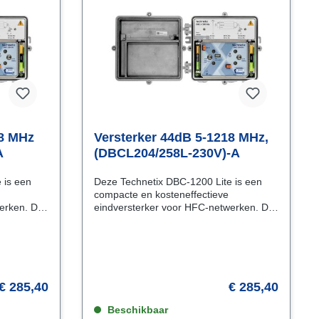
18 MHz
Versterker 44dB 5-1218 MHz,
A
(DBCL204/258L-230V)-A
 is een
Deze Technetix DBC-1200 Lite is een
compacte en kosteneffectieve
ken. De
eindversterker voor HFC-netwerken. De
en
Technetix DBC-1200 Lite is een
compacte, betrouwbare en
r, speciaal
kosteneffectieve eindversterker, speciaal
s die hun
ontworpen voor kabeloperators die hun
iseren.
HFC-netwerken willen optimaliseren.
ar 4K
Met de toenemende vraag naar 4K
€ 285,40
€ 285,40
QAM-prestaties biedt deze
ie voldoet
eindversterker een oplossing die voldoet
Beschikbaar