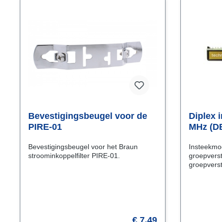
Bevestigingsbeugel voor de
Diplex 
PIRE-01
MHz (D
Bevestigingsbeugel voor het Braun
Insteekmo
stroominkoppelfilter PIRE-01.
groepverst
groepverst
(een aan 
uitgang).
adviseren 
die inste
removal to
Deze is ap
€ 7,49