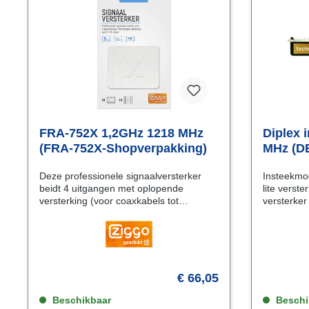
FRA-752X 1,2GHz 1218 MHz
Diplex 
(FRA-752X-Shopverpakking)
MHz (D
Deze professionele signaalversterker
Insteekmo
beidt 4 uitgangen met oplopende
lite verste
versterking (voor coaxkabels tot
versterker
ongeveer 20 meter lengte). Uitstekende
de ingang
eigenschappen en technisch een
schade te 
hoogstaand product! Met de installatie
de (de)mo
van deze versterker voorkom je veel
de specia
problemen. Geleverd incl.
A) te gebr
voedingsadapter en 4
bestellen
€ 66,05
afsluitweerstanden! Kabel Keur
MHzVoorw
gecertificeerd Extra bescherming tegen
Beschikbaar
Beschi