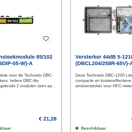
insteekmodule 85/102
Versterker 44dB 5-12
BDIP-05-W)-A
(DBCL204/258R-65V)-
dule voor de Technetix DBC-
Deze Technetix DBC-1200 Lite
rkers. Iedere DBC-lite
compacte en kosteneffectieve
 gebruikt 2 modulen (een aan
eindversterker voor HFC-netwer
 en een aan de uitgang).Om
Technetix DBC-1200 Lite is e
voorkomen adviseren wij voor
compacte, betrouwbare en
ntage van die insteekmodule
kosteneffectieve eindversterke
l DIPLEX removal tool (DBGB-
ontworpen voor kabeloperator
uiken. Deze is apart te
HFC-netwerken willen optimal
. KenmerkenRetourband 5-85
Met de toenemende vraag na
€ 21,28
aardse band 102-1218 MHz
QAM-prestaties biedt deze
kbaar
eindversterker een oplossing d
Beschikbaar