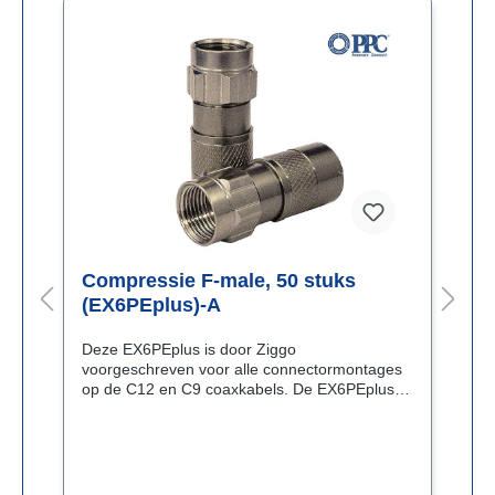
Compressie F-male, 50 stuks
C
(EX6PEplus)-A
(
Deze EX6PEplus is door Ziggo
B
voorgeschreven voor alle connectormontages
r
op de C12 en C9 coaxkabels. De EX6PEplus
e
biedt extra zekerheid voor een
7
continue verbinding, ook al gaat de connector
b
los(ser) zitten. Nadat de kabel op de juiste
manier aangesneden is, wordt de connector op
de kabel gedrukt en met de VT150