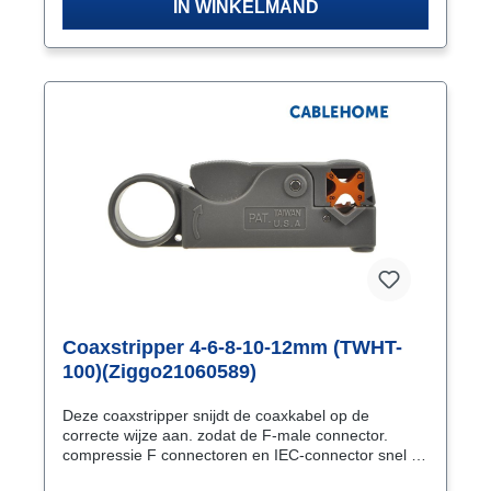
installatiekabels!
IN WINKELMAND
Coaxstripper 4-6-8-10-12mm (TWHT-
100)(Ziggo21060589)
Deze coaxstripper snijdt de coaxkabel op de
correcte wijze aan. zodat de F-male connector.
compressie F connectoren en IEC-connector snel en
eenvoudig op de kabel te monteren zijn. Met behulp