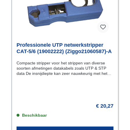
Professionele UTP netwerkstripper
CAT-5/6 (19002222) (Ziggo21060587)-A
Compacte stripper voor het strippen van diverse
soorten afmetingen datakabels zoals UTP & STP
data De insnijdiepte kan zeer nauwkeurig met het
wieltje worden ingesteld. De range van kabel c.q.
isolatie diameters: van 0.75 mm tot 10 mm Het
nauwkeurig kunnen instellen van de insnijdiepte
maakt het mogelijk het tool te gebruiken bij kabels
met een onregelmatige mantel dikte. Striplengten
van 4 mm. 6 mm en 8 mm zijn op de tool geprint als
€ 20,27
referentie.
Beschikbaar