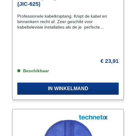
(JIC-625)
Professionele kabelkniptang. Knipt de kabel en
binnenkern recht af. Zeer geschikt voor
kabeltelevisie installaties als de je perfecte
verbindingen wilt maken. Met de speciaal gevormde
bek (in de vorm van een papegaaibek) van de
kabelkniptang wordt de kabel recht afgeknipt voor
een optimale verbinding. De bek heeft twee
knipopeningen. de kleinste is voor aders tot 6 AWG
(ca 4 mm). de grootste voor C9/C12 en RG59/6
€ 23,91
coaxkabels.
Beschikbaar
IN WINKELMAND