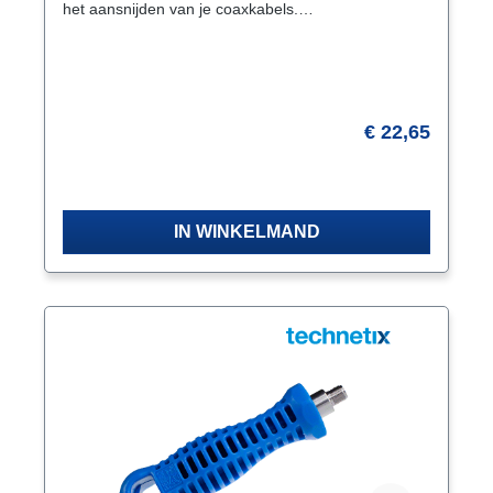
het aansnijden van je coaxkabels.
Perfecte krachtoverbrenging door de uitsparing
(voor de duim) en de haak (voor de vinger) aan de
achterzijde van de greep. Het lemmet heeft een
vlijmscherpe rechte snijkant, vast op het lemmet van
gehard staal. Kenmerken Geschikt voor het
aansnijden/ontmantelen van kabels en leidingen
€ 22,65
Koplengte 50 mm, totale lengte 180 mm Gewicht 67
gram Geïsoleerde meercomponenten-greep VDE
Vraag naar de levertijd
keurmerk voor spanningen tot 1000Volt
Transportbescherming door meeleverde
transparante beschermkap
IN WINKELMAND