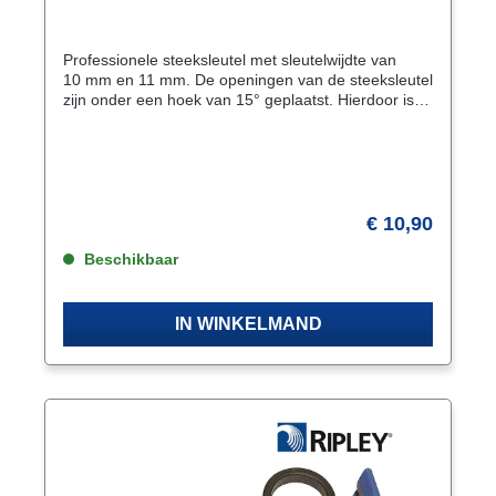
Professionele steeksleutel met sleutelwijdte van
10 mm en 11 mm. De openingen van de steeksleutel
zijn onder een hoek van 15° geplaatst. Hierdoor is
het mogelijk de sleutel ook in weinig draairuimte te
gebruiken. Draaien van de steeksleutel over de
lengte-as geeft 2 × 15° = 30°. Kenmerken Uitvoering
volgens DIN 3113 vorm A. ISO 3318. ISO 7738
Openingen 15° gebogen Oppervlak mat-gesatineerd
verchroomd Materiaal chroom-vanadiumstaal
€ 10,90
Beschikbaar
IN WINKELMAND