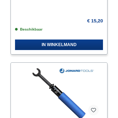
van het meegeleverde inbussleuteltje (geklemd aan
de onderzijde van de stripper) zijn de mesjes
eenvoudig instelbaar. De bladen van de stripper zijn
te verzetten als u een andere afstand nodig heeft
(fabriek instelling: 6 mm). Kijk naar het instructie
€ 15,20
filmpje. In te stellen afstanden tussen de mesjes: 4 -
Beschikbaar
6 (default) - 8 - 10 - 12 mm.
IN WINKELMAND