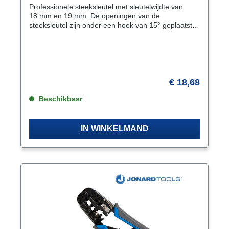
Professionele steeksleutel met sleutelwijdte van
18 mm en 19 mm. De openingen van de
steeksleutel zijn onder een hoek van 15° geplaatst.
Hierdoor is het mogelijk de sleutel ook in weinig
draairuimte te gebruiken. Draaien van de
steeksleutel over de lengte-as geeft 2 × 15° = 30°.
Kenmerken Uitvoering volgens DIN 3113 vorm A.
ISO 3318. ISO 7738 Openingen 15° gebogen
Oppervlak mat-gesatineerd verchroomd
€ 18,68
Materiaal chroom-vanadiumstaal
Beschikbaar
IN WINKELMAND