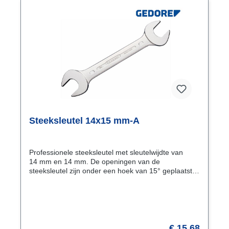
Steeksleutel 14x15 mm-A
Professionele steeksleutel met sleutelwijdte van
14 mm en 14 mm. De openingen van de
steeksleutel zijn onder een hoek van 15° geplaatst.
Hierdoor is het mogelijk de sleutel ook in weinig
draairuimte te gebruiken. Draaien van de
steeksleutel over de lengte-as geeft 2 × 15° = 30°.
Kenmerken Uitvoering volgens DIN 3113 vorm A,
ISO 3318, ISO 7738 Openingen 15° gebogen
Oppervlak mat-gesatineerd verchroomd
€ 15,68