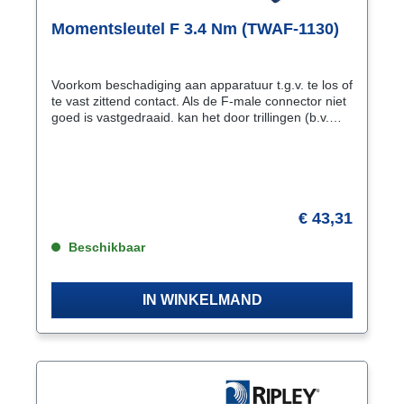
Momentsleutel F 3.4 Nm (TWAF-1130)
Voorkom beschadiging aan apparatuur t.g.v. te los of
te vast zittend contact. Als de F-male connector niet
goed is vastgedraaid. kan het door trillingen (b.v.
door voorbijkomende vrachtverkeer) en
temperatuurverschillen los gaan zitten met
signaalverlies in instraling tot gevolg. Zet de F-male
connector met de juiste kracht vast en gebruik
daarvoor deze Jonard Ziggo
goedgekeurde momentsleutel. Het moment is door
€ 43,31
Jonard in de fabriek ingesteld en gekalibreerd. Een
hoorbare “klik” geeft aan dat de kracht het
Beschikbaar
ingestelde moment bereikt. De momentfunctie (3.4
Nm) werkt alleen bij het aandraaien.
IN WINKELMAND