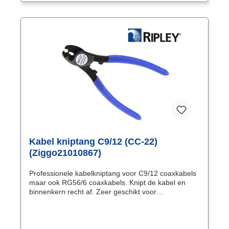
dan 3000 knip bewegingen. Met een eenvoudige
knijpbeweging komt de krimptang in zijn
transportstand en komt daaruit door een enkele
knijpbeweging of verdraaiing van de ‘release knop’.
Kabel kniptang C9/12 (CC-22)
(Ziggo21010867)
Professionele kabelkniptang voor C9/12 coaxkabels
maar ook RG56/6 coaxkabels. Knipt de kabel en
binnenkern recht af. Zeer geschikt voor
kabeltelevisie installaties voor perfecte verbindingen.
Met de speciaal gevormde bek (in de vorm van een
papegaaibek) van de kabelkniptang wordt de kabel
recht afgeknipt voor een optimale verbinding.