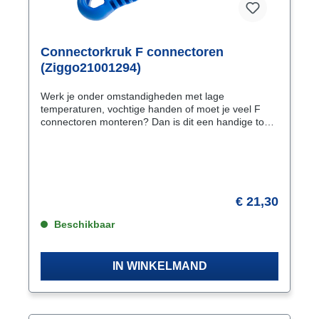
Connectorkruk F connectoren
(Ziggo21001294)
Werk je onder omstandigheden met lage
temperaturen, vochtige handen of moet je veel F
connectoren monteren? Dan is dit een handige tool
om compressie F-connectoren moeiteloos op de
coaxkabel te drukken! Ergonomische en goed in de
hand passende uitvoering.
€ 21,30
Beschikbaar
IN WINKELMAND