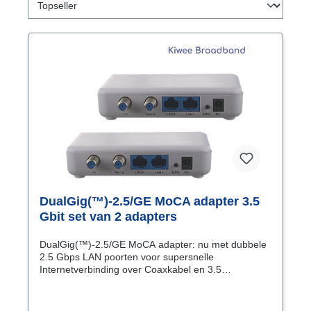
DualGig(™)-2.5/GE MoCA adapter 3.5
Gbit set van 2 adapters
DualGig(™)-2.5/GE MoCA adapter: nu met dubbele
2.5 Gbps LAN poorten voor supersnelle
Internetverbinding over Coaxkabel en 3.5
Gbps onderlinge
snelheden.Deze DualGig(™)-2.5/GE MoCA adapter
is de opvolger van de bekende Luster MoCA-2.5