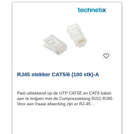
opslag: de connectors worden geleverd in een
handig potje, zodat je ze altijd georganiseerd bij de
hand hebt.Verpakking: 50 stuks in een handig potje.
RJ45 stekker CAT5/6 (100 stk)-A
Past uitstekend op de UTP CAT5E en CAT6 kabel.
aan te knijpen met de Compressietang RJ11-RJ45.
Voor een fraaie afwerking zijn er RJ-45
tulen beschikbaar. Aansluiting volgens de EIA/TIA-
568B normering: Pinnummer Kleur ader
10/100BaseT 1000BaseT Pin 1: Wit/Orange
Zenden + BI_DA+ (bi-directional paar A+.
transceive) Pin 2: Orange Zenden - BI_DA- (bi-