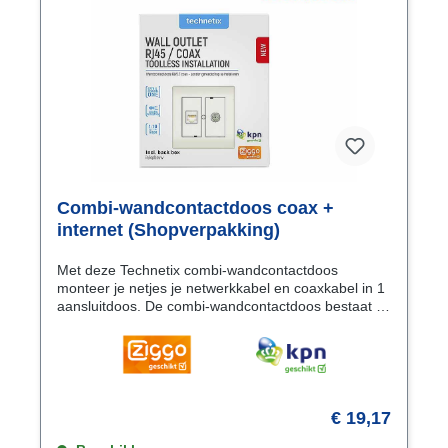
hand hebt.Verpakking: 25 stuks in een handig zakje.
Combi-wandcontactdoos coax +
internet (Shopverpakking)
Met deze Technetix combi-wandcontactdoos
monteer je netjes je netwerkkabel en coaxkabel in 1
aansluitdoos. De combi-wandcontactdoos bestaat uit
een 'Ziggo Geschikt' en een 'KPN Geschikt'
gecertificeerde module voor je coax- en
netwerkaansluiting. Kwaliteit verzekerd!
De netwerkkabel en coaxkabel monteer je op resp.
de internetmodule (RJ45) en coaxmodule (IEC-
male). Beide modulen zijn onderdeel van je combi-
€ 19,17
wandcontactdoos dus hoef je deze niet apart mee te