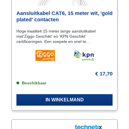
Aansluitkabel CAT6, 15 meter wit, 'gold
plated' contacten
Hoge kwaliteit 15 meter lange aansluitkabel
met'Ziggo Geschikt' en 'KPN Geschikt'
certificeringen. Een soepele en snel te
monterenaansluitkabel. De CAT6 kabel heeft een
diameter van 5.1 mm en is geschikt voor
10/100/100/10000 Mbit verbindingen. Specificaties
Connectie A RJ45 (8/8) Male Connectie B RJ45
(8/8) Male Type kabel CAT6 Kleur Wit Materiaal
buitenkant PVC Connectordesign kant A en B
€ 17,70
Recht Connectorcontacten Koper. Gold Plated 50µ
Lengte 15 meter AWG- waarde 24 AWG
Beschikbaar
Kabeldiameter 5.1 mm
IN WINKELMAND