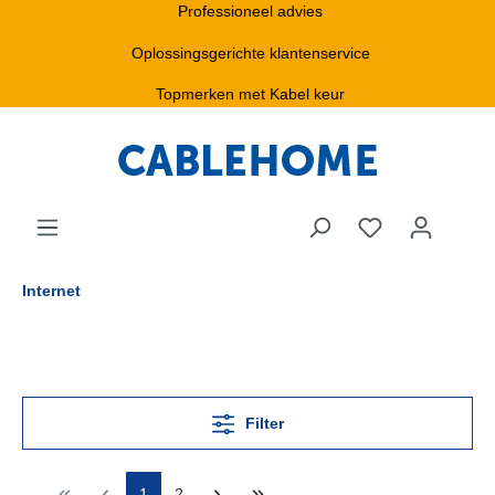
Professioneel advies
Oplossingsgerichte klantenservice
Topmerken met Kabel keur
Internet
Filter
1
2