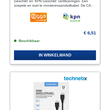
Geschikt' en 'KPN Geschikt' certificeringen. Een
soepele en snel te monterenaansluitkabel. De CAT6
kabel heeft een diameter van 5.1 mm en
is geschikt voor 10/100/100/10000 Mbit
verbindingen. Specificaties Connectie A RJ45 (8/8)
Male Connectie B RJ45 (8/8) Male Type kabel CAT6
Kleur Wit Materiaal buitenkant PVC Connectordesign
kant A en B Recht Connectorcontacten Koper.
€ 6,51
Gold Plated 50µ Lengte 5 meter AWG- waarde 24
Beschikbaar
AWG Kabeldiameter 5.1 mm
IN WINKELMAND