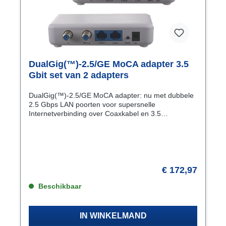
DualGig(™)-2.5/GE MoCA adapter 3.5
Gbit set van 2 adapters
DualGig(™)-2.5/GE MoCA adapter: nu met dubbele
2.5 Gbps LAN poorten voor supersnelle
Internetverbinding over Coaxkabel en 3.5
Gbps onderlinge
snelheden.Deze DualGig(™)-2.5/GE MoCA adapter
is de opvolger van de bekende Luster MoCA-2.5
adapter. Steeds meer diensten worden online
aangeboden, zoals streaming van digitale televisie
en het “nieuwe normaal” van online winkelen. Of je
€ 172,97
nu je favoriete 4K of 8K HD-content wilt streamen,
online wilt gamen of gewoon een stabiele, snelle
Beschikbaar
verbinding wilt, de DualGig(™)-2.5/GE-adapter biedt
uitkomst. Deze innovatieve adapter maakt het
mogelijk om via bestaande coaxkabels een krachtige
IN WINKELMAND
en betrouwbare netwerkverbinding te realiseren,