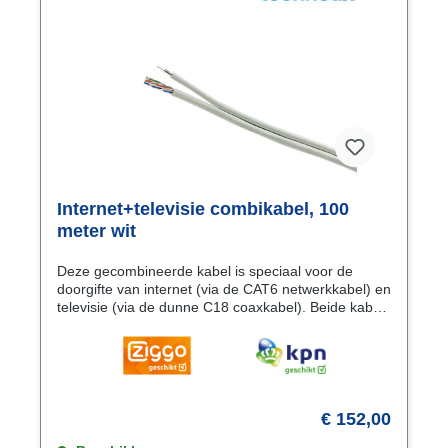
Internet+televisie combikabel, 100
meter wit
Deze gecombineerde kabel is speciaal voor de
doorgifte van internet (via de CAT6 netwerkkabel) en
televisie (via de dunne C18 coaxkabel). Beide kabels
zijn plat naast elkaar met elkaar verlijmd. De
combikabel is daardoor erg eenvoudig door een
standaard doorvoerbuis te trekken. Bijvoorbeeld
vanuit de meterkast naar de woonkamer,
slaapkamer of zolder. Om de coaxkabel op een
splitter of versterker te monteren adviseren wij de
€ 152,00
HQ F-male connector. Voor de CAT6 netwerkkabel