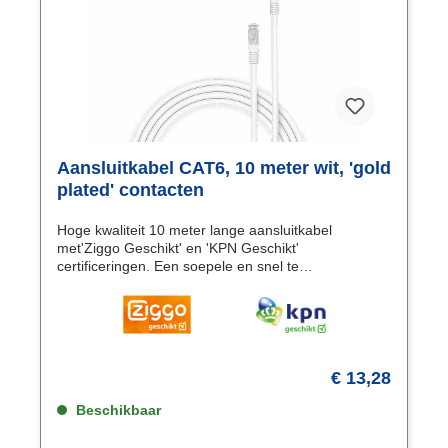
Aansluitkabel CAT6, 10 meter wit, 'gold
plated' contacten
Hoge kwaliteit 10 meter lange aansluitkabel
met'Ziggo Geschikt' en 'KPN Geschikt'
certificeringen. Een soepele en snel te
monterenaansluitkabel. De CAT6 kabel heeft een
diameter van 5.1 mm en is geschikt voor
10/100/100/10000 Mbit verbindingen. Specificaties
Connectie A RJ45 (8/8) Male Connectie B RJ45
(8/8) Male Type kabel CAT6 Kleur Wit Materiaal
buitenkant PVC Connectordesign kant A en B
€ 13,28
Recht Connectorcontacten Koper. Gold Plated 50µ
Lengte 10 meter AWG- waarde 24 AWG
Beschikbaar
Kabeldiameter 5.1 mm