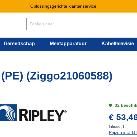
Oplossingsgerichte klantenservice
Gereedschap
Meetapparatuur
Kabeltelevisie
 (PE) (Ziggo21060588)
32 beschi
€ 53,4
Inhoud:
1
Prijzen incl. 