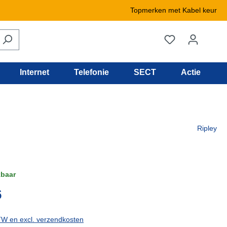
Topmerken met Kabel keur
Internet
Telefonie
SECT
Actie
Ripley
kbaar
6
BTW en excl. verzendkosten