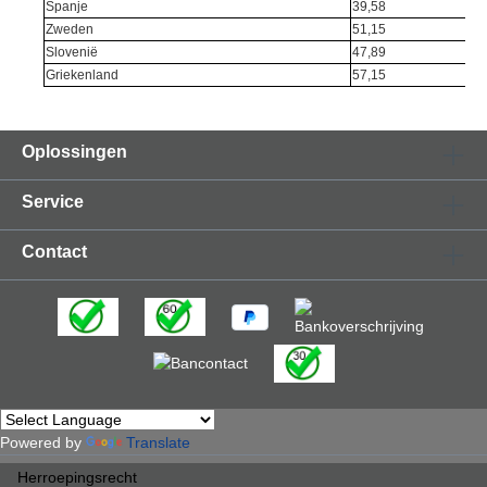
Spanje
39,58
Zweden
51,15
Slovenië
47,89
Griekenland
57,15
Oplossingen
Service
Contact
Powered by
Translate
Herroepingsrecht