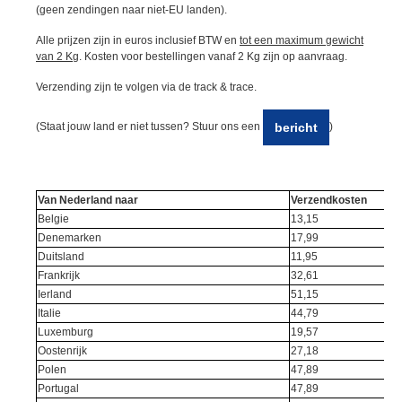
(geen zendingen naar niet-EU landen).
Alle prijzen zijn in euros
inclusief BTW en
tot een maximum gewicht
van 2 K
g. Kosten voor bestellingen vanaf 2 Kg zijn op aanvraag.
Verzending zijn te volgen via de track &
trace.
bericht
(Staat jouw land er niet tussen? Stuur ons een
)
Van Nederland naar
Verzendkosten
Belgie
13,15
Denemarken
17,99
Duitsland
11,95
Frankrijk
32,61
Ierland
51,15
Italie
44,79
Luxemburg
19,57
Oostenrijk
27,18
Polen
47,89
Portugal
47,89