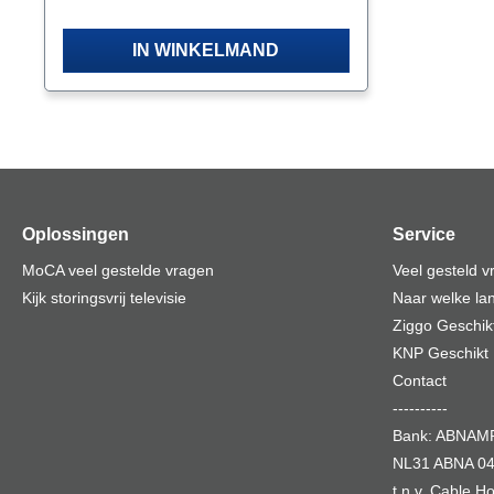
voor de WavePace FTU wallboxen door
het ontbreken van de flens links en
rechts van de adapter. Kenmerken Met
IN WINKELMAND
laser shutter Hoge maatprecisie Snelle
en gemakkelijke verbinding Lichtgewicht
en duurzame kunststof behuizingen
Keramische uitlijnhuls Kleur groen
Montage geschikt voor dicht op elkaar
zittende adapters
Oplossingen
Service
MoCA veel gestelde vragen
Veel gesteld 
Kijk storingsvrij televisie
Naar welke lan
Ziggo Geschik
KNP Geschikt
Contact
----------
Bank: ABNA
NL31 ABNA 04
t.n.v. Cable 