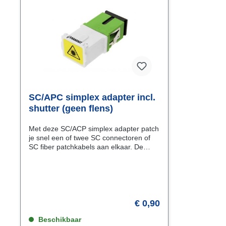
SC/APC simplex adapter incl.
shutter (geen flens)
Met deze SC/ACP simplex adapter patch
je snel een of twee SC connectoren of
SC fiber patchkabels aan elkaar. De
adapter zorgt voor een snelle.
nauwkeurige en hoogwaardige
verbinding. De SC/APC simplex-
adapters zijn voorzien van keramische
uitlijnhulzen (zirkonia) die een
nauwkeurig contact bieden voor
€ 0,90
singlemode toepassingen. De SC/APC
simplex adapter is uitstekend geschikt
Beschikbaar