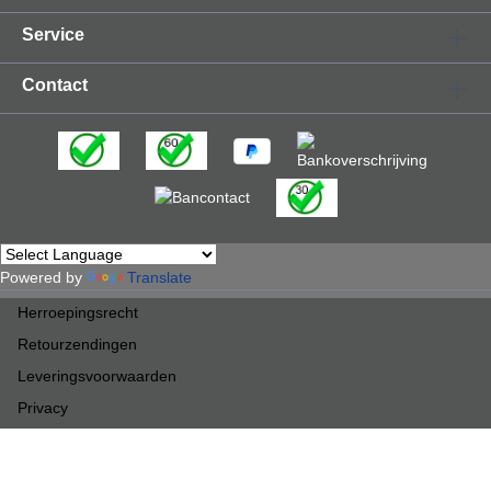
RJ45-connector netwerkkabels met behulp van
Service
ingebouwde afstandsbediening.Mini-USB ingang
voor het opladen van oplaadbare batterijen (niet
meegeleverd)Wordt geleverd met FC- en LC-
Contact
adapters om glasvezelconnectoren direct op het
apparaat aan te sluiten (de FC/SC-adapter is voor
de verbinding met APC/PC/UPC-connectoren).
Inbegrepen: Mini Optical Power
MeterGebruiksaanwijzing(2) standaard AAA-
batterijenFC-adapterLC-adapterOpmerking:
geleverd inclusief 2 stuks AAA standaard batterijen.
Met de mini USB connector aan de zijkant worden
oplaadbare AAA batterijen (niet meegeleverd)
opgeladen
Powered by
Translate
Herroepingsrecht
Retourzendingen
Leveringsvoorwaarden
Privacy