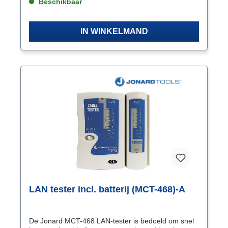
indicatie: gelijktijdig zichtbaar op de master en de
Beschikbaar
modulaire slave Testmethode: automatisch -
handmatigTestsnelheid: (in auto-mode) langzaam
of snel Accessoires: draagtas, batterij 9 Volt
IN WINKELMAND
LAN tester incl. batterij (MCT-468)-A
De Jonard MCT-468 LAN-tester is bedoeld om snel