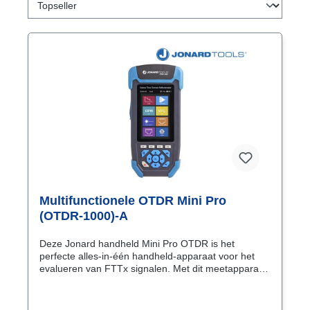
Multifunctionele OTDR Mini Pro
(OTDR-1000)-A
Deze Jonard handheld Mini Pro OTDR is het
perfecte alles-in-één handheld-apparaat voor het
evalueren van FTTx signalen. Met dit meetapparaat
kun je veel verschillende metingen verrichten zoals
'events' in de glasvezelkabel
om zo glasvezelonderbrekingspunten te ontdekken