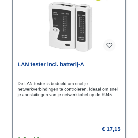
LAN tester incl. batterij-A
De LAN-tester is bedoeld om snel je
netwerkverbindingen te controleren. Ideaal om snel
je aansluitingen van je netwerkkabel op de RJ45
connectoren (voor je internetverbinding) of de
aansluitingen op je RJ11 connectoren (voor
je telefonieverbinding). Zijn alle aders goed
aangesloten? Geen kruisingen, kortsluitingen of
onderbrekingen? Met deze LAN-tester zie je dat
direct! Connectoren: RJ45 - RJ11 - RJ12Test:
€ 17,15
open - kortgesloten- gekruiste adersLED