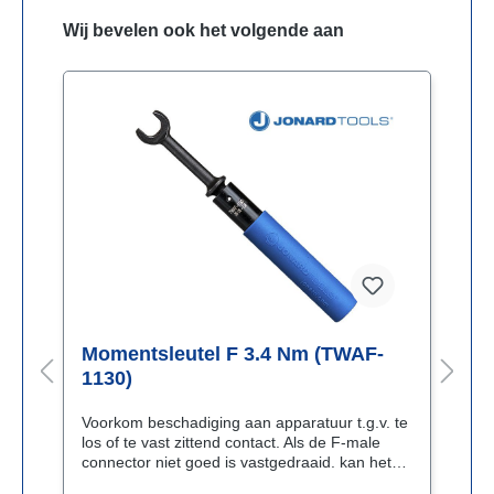
Wij bevelen ook het volgende aan
-
Momentsleutel F 3.4 Nm (TWAF-
M
1130)
A
t
Voorkom beschadiging aan apparatuur t.g.v. te
V
los of te vast zittend contact. Als de F-male
l
connector niet goed is vastgedraaid. kan het
c
door trillingen (b.v. door voorbijkomende
d