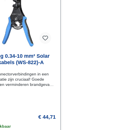
ng 0.34-10 mm² Solar
abels (WS-822)-A
nectorverbindingen in een
latie zijn cruciaal! Goede
gen verminderen brandgevaar.
oede verbinding moet je de
ls perfect strippen en dat
t deze Jonard WS-822
per en snijder is ontworpen
ofessionele Solarmonteur:
€ 44,71
n nauwkeurig ontwerp met
ewerkte gaten Gegoten
kbaar