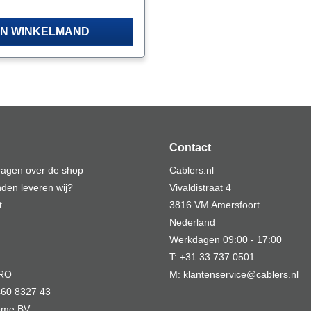
 met robuuste gecoate
(8-20 AWG) massief draad en
IN WINKELMAND
 mm² (8-22 AWG) gevlochten
p met tweecomponenten
stische rubberen (TPR)
Contact
vragen over de shop
Cablers.nl
den leveren wij?
Vivaldistraat 4
t
3816 VM Amersfoort
Nederland
Werkdagen 09:00 - 17:00
T: +31 33 737 0501
MRO
M: klantenservice@cablers.nl
60 8327 43
Home BV