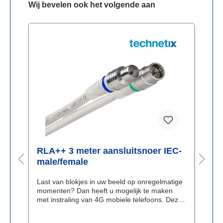
Wij bevelen ook het volgende aan
-
RLA++ 3 meter aansluitsnoer IEC-
R
male/female
m
e
Last van blokjes in uw beeld op onregelmatige
L
momenten? Dan heeft u mogelijk te maken
m
e
met instraling van 4G mobiele telefoons. Deze
m
en
zenden op frequenties die ook gebruikt worden
z
voor de doorgifte van een aantal digitale
v