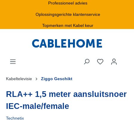
Professioneel advies
Oplossingsgerichte klantenservice
Topmerken met Kabel keur
Kabeltelevisie
Ziggo Geschikt
RLA++ 1,5 meter aansluitsnoer
IEC-male/female
Technetix