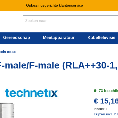
Oplossingsgerichte klantenservice
Gereedschap
Meetapparatuur
Kabeltelevisie
bels coax
F-male/F-male (RLA++30-1,
73 beschi
€ 15,1
Inhoud:
1
Prijzen incl. 