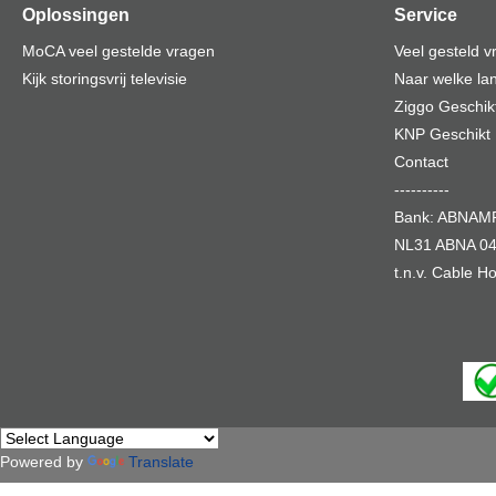
Oplossingen
Service
MoCA veel gestelde vragen
Veel gesteld 
Kijk storingsvrij televisie
Naar welke lan
Ziggo Geschik
KNP Geschikt
Contact
----------
Bank: ABNA
NL31 ABNA 04
t.n.v. Cable 
Powered by
Translate