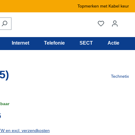
Topmerken met Kabel keur
Internet
Telefonie
SECT
Actie
5)
Technetix
kbaar
6
BTW en excl. verzendkosten