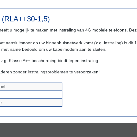
e (RLA++30-1,5)
eft u mogelijk te maken met instraling van 4G mobiele telefoons. Dez
t aansluitsnoer op uw binnenhuisnetwerk komt (z.g. instraling) is dit 
is met name bedoeld om uw kabelmodem aan te sluiten.
z.g. Klasse A++ bescherming biedt tegen instraling.
aderen zonder instralingsproblemen te veroorzaken!
bel
er