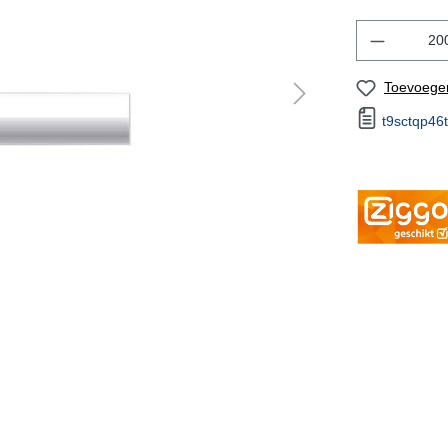
Toevoegen
t9sctqp46