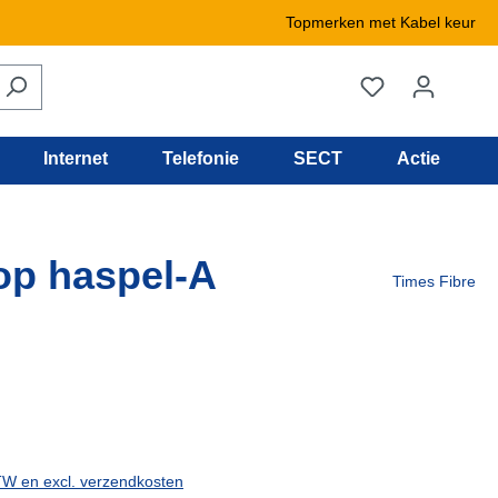
Topmerken met Kabel keur
Internet
Telefonie
SECT
Actie
op haspel-A
Times Fibre
de levertijd
BTW en excl. verzendkosten