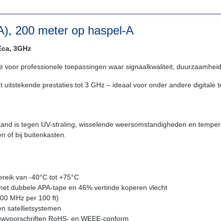
), 200 meter op haspel-A
Eca, 3GHz
voor professionele toepassingen waar signaalkwaliteit, duurzaamheid 
uitstekende prestaties tot 3 GHz – ideaal voor onder andere digitale t
estand is tegen UV-straling, wisselende weersomstandigheden en temp
n of bij buitenkasten.
reik van -40°C tot +75°C
met dubbele APA-tape en 46% vertinde koperen vlecht
000 MHz per 100 ft)
en satellietsystemen
bouwvoorschriften RoHS- en WEEE-conform