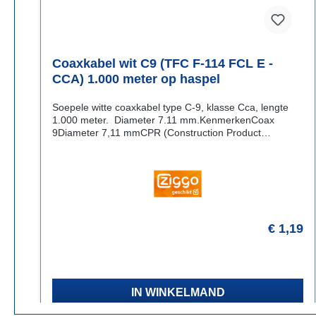
Coaxkabel wit C9 (TFC F-114 FCL E -
CCA) 1.000 meter op haspel
Soepele witte coaxkabel type C-9, klasse Cca, lengte
1.000 meter. Diameter 7.11 mm.KenmerkenCoax
9Diameter 7,11 mmCPR (Construction Product
Regulation): klasse Cca S1 A D0 A1FR-LSZH (Flame
Retardant, Low-Smoke- Zero-Halogen)Afscherming:
klasse A+Binnenkern: koperAfscherming: 3
beschermingslagen, klasse A+
€ 1,19
Vraag naar de levertijd
IN WINKELMAND