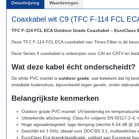
Omschrijving
Waarderingen
Coaxkabel wit C9 (TFC F-114 FCL ECA
TFC F-114 FCL ECA Outdoor Grade Coaxkabel – EuroClass 
Deze TFC F-114 FCL ECA coaxkabel van Times Fiber is dé keuze 
Deze Series 9 coaxkabel is ontworpen voor CAI en CATV en biedt 
Wat deze kabel écht onderscheidt?
De white PVC mantel is
outdoor grade
, wat betekent dat hij b
installatie buitenshuis, bijvoorbeeld tegen gevels, onder dakrande
Belangrijkste kenmerken
Outdoor grade PVC-mantel: UV-bestendig en temperatuurbe
Uitstekende afscherming: Class A+ volgens EN 50117-2-4, 
Hoge signaalintegriteit: lage demping (slechts 6.54 dB @ 1
Geschikt tot 3 GHz: ideaal voor DOCSIS 3.1, multiswitches 
EuroClass Eca brandclassificatie: voldoet aan Europese 