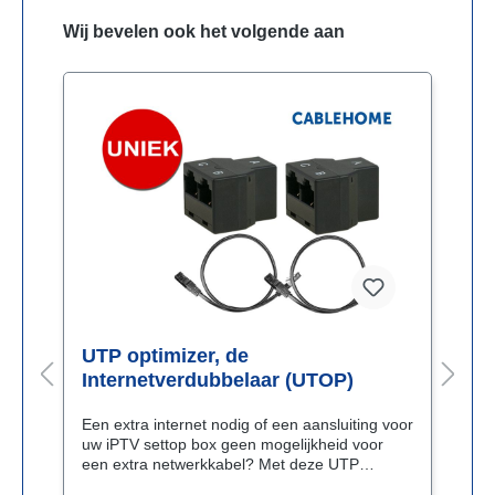
Wij bevelen ook het volgende aan
UTP optimizer, de
I
Internetverdubbelaar (UTOP)
m
Een extra internet nodig of een aansluiting voor
D
uw iPTV settop box geen mogelijkheid voor
d
een extra netwerkkabel? Met deze UTP
n
optimizer verzendt u twee internetsignalen of
c