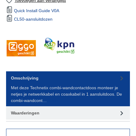
Toevoegen aan verlanglijst
Quick Install Guide V0A
CL50-aansluitdozen
Omschrijving
Met deze Technetix combi-wandcontactdoos monteer je
netjes je netwerkkabel en coaxkabel in 1 aansluitdoos. De
combi-wandcont…
Meer
Waarderingen