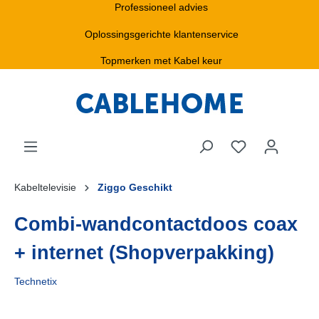
Professioneel advies
Oplossingsgerichte klantenservice
Topmerken met Kabel keur
Kabeltelevisie
Ziggo Geschikt
Combi-wandcontactdoos coax
+ internet (Shopverpakking)
Technetix