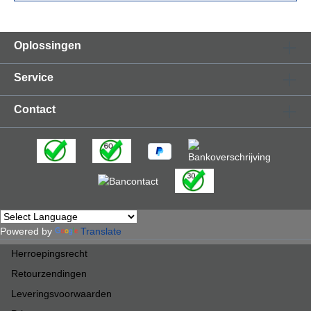
wandcontactdoos monteren? Gebruik dan de
door Ziggo/KPN goedgekeurde Technetix
combi-wandcontactdoos!De coaxkabel heeft
Oplossingen
een diameter van 4.60(±0.20) mm met een
hoge mate van afscherming tegen LTE
instraling.
Service
Contact
Powered by
Translate
Herroepingsrecht
Retourzendingen
Leveringsvoorwaarden