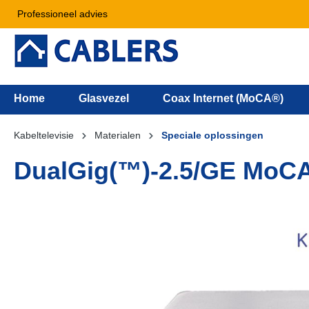
Professioneel advies
Home
Glasvezel
Coax Internet (MoCA®)
Kabeltelevisie
Materialen
Speciale oplossingen
DualGig(™)-2.5/GE MoCA 