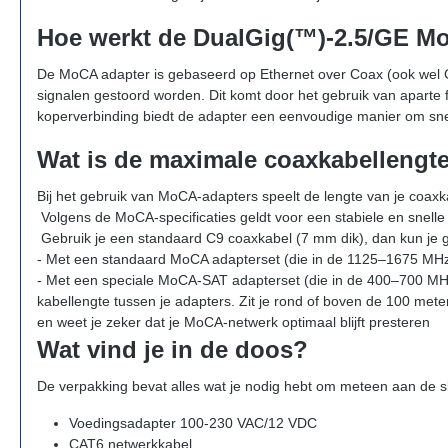
Hoe werkt de DualGig(™)-2.5/GE M
De MoCA adapter is gebaseerd op Ethernet over Coax (ook wel Co
signalen gestoord worden. Dit komt door het gebruik van aparte 
koperverbinding biedt de adapter een eenvoudige manier om snel 
Wat is de maximale coaxkabellengt
Bij het gebruik van MoCA-adapters speelt de lengte van je coaxk
Volgens de MoCA-specificaties geldt voor een stabiele en snelle
Gebruik je een standaard C9 coaxkabel (7 mm dik), dan kun je gl
- Met een standaard MoCA adapterset (die in de 1125–1675 MHz f
- Met een speciale MoCA-SAT adapterset (die in de 400–700 MHz f
kabellengte tussen je adapters.
Zit je rond of boven de 100 meter
en weet je zeker dat je MoCA-netwerk optimaal blijft presteren
Wat vind je in de doos?
De verpakking bevat alles wat je nodig hebt om meteen aan de s
Voedingsadapter 100-230 VAC/12 VDC
CAT6 netwerkkabel