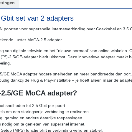
eringen
bit set van 2 adapters
poorten voor supersnelle Internetverbinding over Coaxkabel en 3.5 
ekende Luster MoCA-2.5 adapter.
an digitale televisie en het “nieuwe normaal” van online winkelen. Of j
ig(™)-2.5/GE-adapter biedt uitkomst. Deze innovatieve adapter maakt 
eling.
2.5/GE MoCA adapter hogere snelheden en meer bandbreedte dan ooit,
ig dankzij de Plug & Play-installatie – je hoeft alleen maar de adapter
-2.5/GE MoCA adapter?
t snelheden tot 2.5 Gbit per poort.
 om een storingsvrije verbinding te realiseren.
g, gaming en andere datarijke toepassingen.
s nodig om te genieten van supersnel internet.
etup (MPS) functie blijft je verbinding veilig en stabiel.