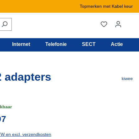
Topmerken met Kabel keur
Internet
Telefonie
SECT
Actie
2 adapters
kiwee
kbaar
97
BTW en excl. verzendkosten