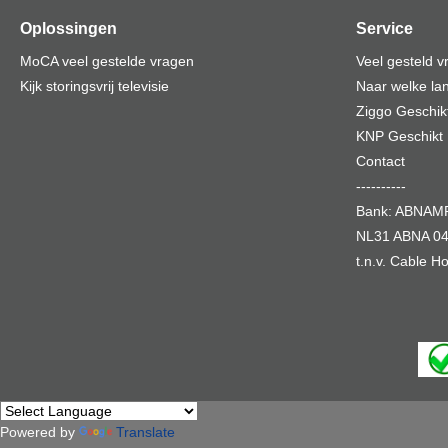
Oplossingen
Service
MoCA veel gestelde vragen
Veel gesteld 
Kijk storingsvrij televisie
Naar welke lan
Ziggo Geschik
KNP Geschikt
Contact
----------
Bank: ABNA
NL31 ABNA 04
t.n.v. Cable 
Powered by
Translate