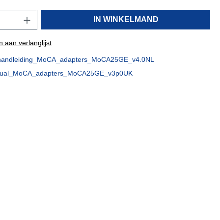
IN WINKELMAND
 aan verlanglijst
iehandleiding_MoCA_adapters_MoCA25GE_v4.0NL
ual_MoCA_adapters_MoCA25GE_v3p0UK