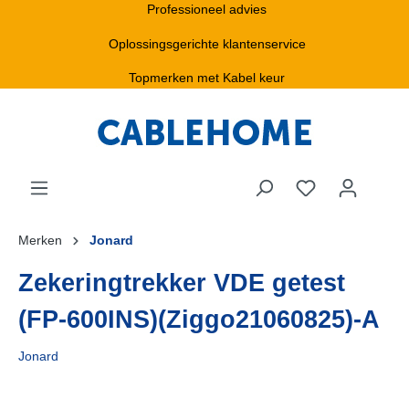
Professioneel advies
Oplossingsgerichte klantenservice
Topmerken met Kabel keur
Merken
Jonard
Zekeringtrekker VDE getest
(FP-600INS)(Ziggo21060825)-A
Jonard