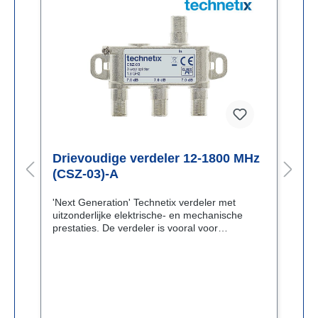
z
Drievoudige verdeler 12-1800 MHz
D
(CSZ-03)-A
(
'Next Generation' Technetix verdeler met
'
uitzonderlijke elektrische- en mechanische
u
prestaties. De verdeler is vooral voor
p
netwerken in de woning ontwikkeld. De
n
technische prestaties maken het ook mogelijk
t
de verdeler in straatkasten te monteren.Ook
d
zijn is de verdeler zeer geschikt om MoCA
z
(internet over coax) signalen te
(
0
verdelen.KenmerkenFrequentiebereik 12-1800
v
MHzEenvoudige montageCompacte
M