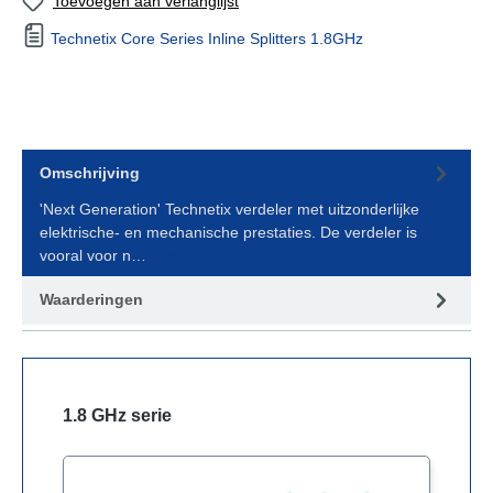
Toevoegen aan verlanglijst
Technetix Core Series Inline Splitters 1.8GHz
Omschrijving
'Next Generation' Technetix verdeler met uitzonderlijke
elektrische- en mechanische prestaties. De verdeler is
vooral voor n…
Meer
Waarderingen
1.8 GHz serie