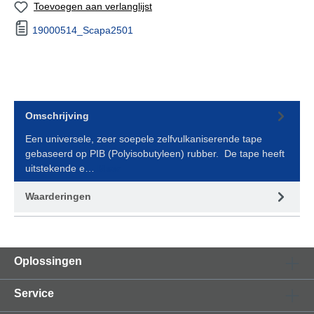
Toevoegen aan verlanglijst
19000514_Scapa2501
Omschrijving
Een universele, zeer soepele zelfvulkaniserende tape
gebaseerd op PIB (Polyisobutyleen) rubber. De tape heeft
uitstekende e…
Meer
Waarderingen
Oplossingen
Service