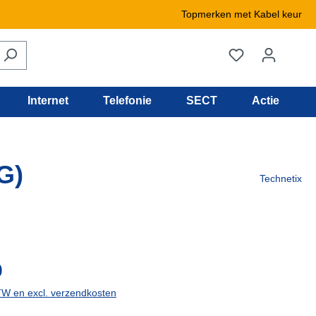
Topmerken met Kabel keur
Internet
Telefonie
SECT
Actie
G)
Technetix
de levertijd
9
BTW en excl. verzendkosten