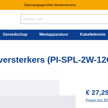
Oplossingsgerichte klantenservice
Gereedschap
Meetapparatuur
Kabeltelevisie
versterkers (PI-SPL-2W-12
vraag naar 
€ 27,2
Prijzen incl. 