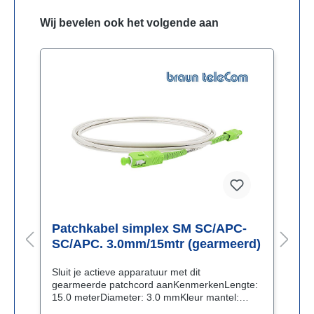
Wij bevelen ook het volgende aan
Patchkabel simplex SM SC/APC-
P
SC/APC. 3.0mm/15mtr (gearmeerd)
S
Sluit je actieve apparatuur met dit
S
:
gearmeerde patchcord aanKenmerkenLengte:
g
15.0 meterDiameter: 3.0 mmKleur mantel:
1
witGlasvezelkabel gearmeerdType glasvezel:
w