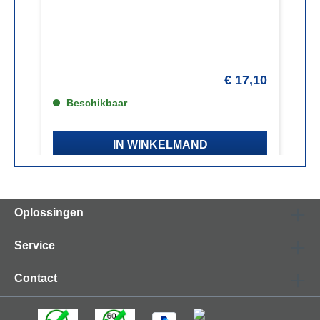
G.657.A2​
G
90
€ 17,10
Beschikbaar
IN WINKELMAND
Oplossingen
Service
Contact