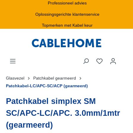
Professioneel advies
Oplossingsgerichte klantenservice
Topmerken met Kabel keur
Glasvezel
Patchkabel gearmeerd
Patchkabel-LC/APC-SC/ACP (gearmeerd)
Patchkabel simplex SM
SC/APC-LC/APC. 3.0mm/1mtr
(gearmeerd)