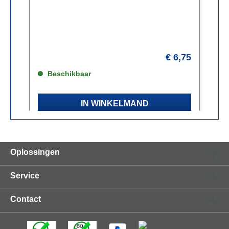
gearmeerdType glasvezel: G.657.A2​
g
30
€ 6,75
Beschikbaar
IN WINKELMAND
Oplossingen
Service
Contact