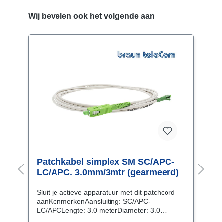
Wij bevelen ook het volgende aan
Patchkabel simplex SM SC/APC-
P
)
LC/APC. 3.0mm/3mtr (gearmeerd)
L
Sluit je actieve apparatuur met dit patchcord
S
aanKenmerkenAansluiting: SC/APC-
a
LC/APCLengte: 3.0 meterDiameter: 3.0
L
mmKleur mantel: witGlasvezelkabel
m