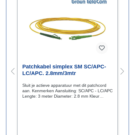
Patchkabel simplex SM SC/APC-
P
LC/APC. 2.8mm/3mtr
L
Sluit je actieve apparatuur met dit patchcord
S
aan. Kenmerken Aansluiting: SC/APC - LC/APC
aan
Lengte: 3 meter Diameter: 2.8 mm Kleur
Len
mantel: geel Type glasvezel: G.657.A