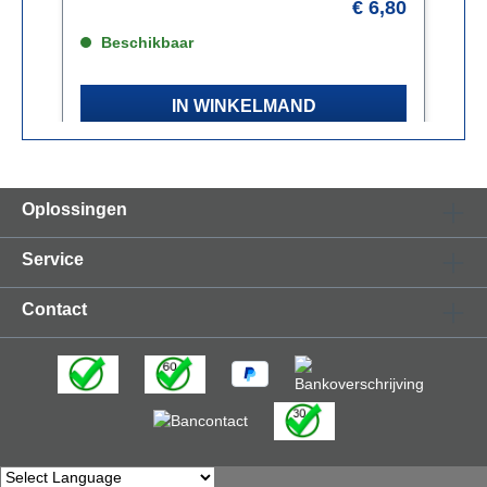
20
€ 6,80
Beschikbaar
IN WINKELMAND
Oplossingen
Service
Contact